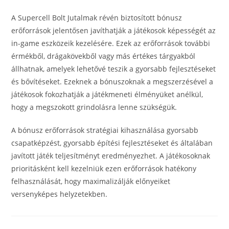
A Supercell Bolt Jutalmak révén biztosított bónusz
erőforrások jelentősen javíthatják a játékosok képességét az
in-game eszközeik kezelésére. Ezek az erőforrások további
érmékből, drágakövekből vagy más értékes tárgyakból
állhatnak, amelyek lehetővé teszik a gyorsabb fejlesztéseket
és bővítéseket. Ezeknek a bónuszoknak a megszerzésével a
játékosok fokozhatják a játékmeneti élményüket anélkül,
hogy a megszokott grindolásra lenne szükségük.
A bónusz erőforrások stratégiai kihasználása gyorsabb
csapatképzést, gyorsabb építési fejlesztéseket és általában
javított játék teljesítményt eredményezhet. A játékosoknak
prioritásként kell kezelniük ezen erőforrások hatékony
felhasználását, hogy maximalizálják előnyeiket
versenyképes helyzetekben.