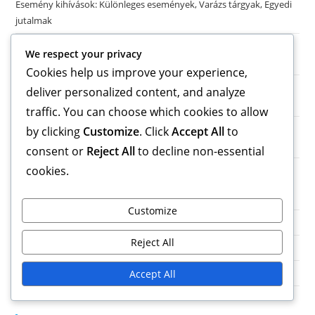
Esemény kihívások: Különleges események, Varázs tárgyak, Egyedi
jutalmak
Supercell Bolt Jutalmak: Egyedi díszek, Varázs tárgyak, Bónusz
We respect your privacy
erőforrások
Cookies help us improve your experience,
Arany Bérlet: Szezonális események, Egyedi jutalmak, Bónusz
deliver personalized content, and analyze
tárgyak
traffic. You can choose which cookies to allow
Arany Pass: Exkluzív csapatfejlesztések, Időkorlátos skinek, Bónusz
by clicking
Customize
. Click
Accept All
to
erőforrások
consent or
Reject All
to decline non-essential
cookies.
Kategóriák
Customize
Esemény Kihívás Díjak
Reject All
Gold Pass Bónuszok
Supercell Bolt Jutalmak
Accept All