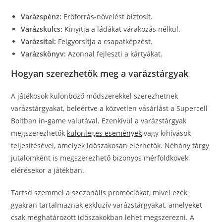
Varázspénz:
Erőforrás-növelést biztosít.
Varázskulcs:
Kinyitja a ládákat várakozás nélkül.
Varázsital:
Felgyorsítja a csapatképzést.
Varázskönyv:
Azonnal fejleszti a kártyákat.
Hogyan szerezhetők meg a varázstárgyak
A játékosok különböző módszerekkel szerezhetnek
varázstárgyakat, beleértve a közvetlen vásárlást a Supercell
Boltban in-game valutával. Ezenkívül a varázstárgyak
megszerezhetők
különleges események
vagy kihívások
teljesítésével, amelyek időszakosan elérhetők. Néhány tárgy
jutalomként is megszerezhető bizonyos mérföldkövek
elérésekor a játékban.
Tartsd szemmel a szezonális promóciókat, mivel ezek
gyakran tartalmaznak exkluzív varázstárgyakat, amelyeket
csak meghatározott időszakokban lehet megszerezni. A