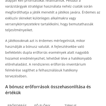
alapján kell prioritásokat felállítaniuk. Például a
varázstárgyak stratégiai használata nehéz csaták során
megfordíthatja a játék menetét a játékos javára. Érdemes az
exkluzív skineket különleges alkalmakra vagy
versenykörnyezetekre tartalékolni, hogy bemutathassák
teljesítményeiket.
A játékosoknak azt is érdemes mérlegelniük, mikor
használják a bónusz valutát. A fejlesztésekbe való
befektetés dupla erőforrás események alatt nagyobb
hozamot eredményezhet, lehetővé téve a hatékonyabb
előrehaladást. A rendszeres erőforrás-inventárium
felmérése segíthet a felhasználásuk hatékony
tervezésében.
A bónusz erőforrások összehasonlítása és
értékük
ERŐFORRÁS
FŐ ELŐNY
TIPIKUS