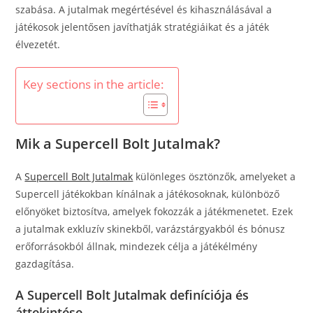
szabása. A jutalmak megértésével és kihasználásával a
játékosok jelentősen javíthatják stratégiáikat és a játék
élvezetét.
Key sections in the article:
Mik a Supercell Bolt Jutalmak?
A
Supercell Bolt Jutalmak
különleges ösztönzők, amelyeket a
Supercell játékokban kínálnak a játékosoknak, különböző
előnyöket biztosítva, amelyek fokozzák a játékmenetet. Ezek
a jutalmak exkluzív skinekből, varázstárgyakból és bónusz
erőforrásokból állnak, mindezek célja a játékélmény
gazdagítása.
A Supercell Bolt Jutalmak definíciója és
áttekintése