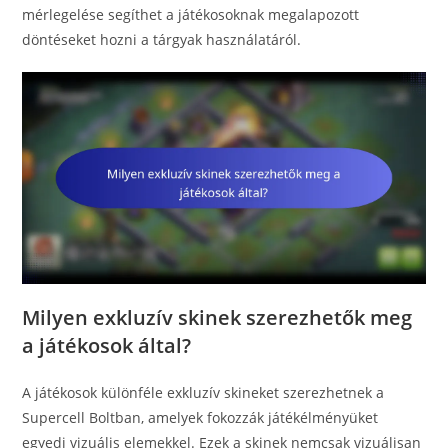
mérlegelése segíthet a játékosoknak megalapozott
döntéseket hozni a tárgyak használatáról.
Milyen exkluzív skinek szerezhetők meg
a játékosok által?
A játékosok különféle exkluzív skineket szerezhetnek a
Supercell Boltban, amelyek fokozzák játékélményüket
egyedi vizuális elemekkel. Ezek a skinek nemcsak vizuálisan