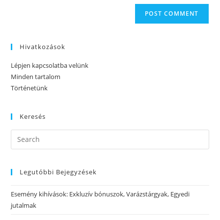
Hivatkozások
Lépjen kapcsolatba velünk
Minden tartalom
Történetünk
Keresés
Legutóbbi Bejegyzések
Esemény kihívások: Exkluzív bónuszok, Varázstárgyak, Egyedi
jutalmak