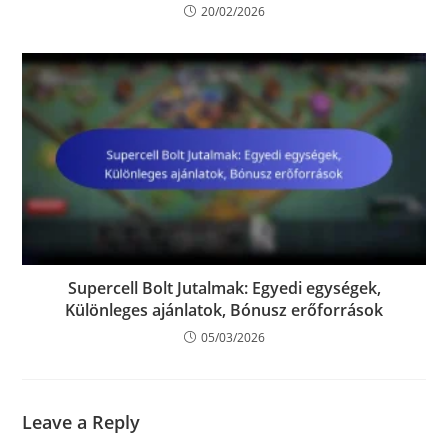
20/02/2026
Supercell Bolt Jutalmak: Egyedi egységek,
Különleges ajánlatok, Bónusz erőforrások
05/03/2026
Leave a Reply