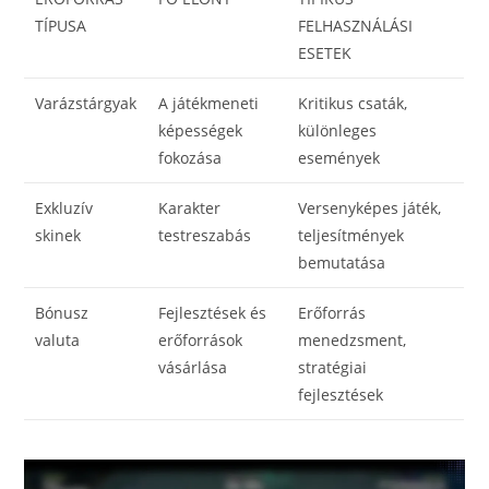
TÍPUSA
FELHASZNÁLÁSI
ESETEK
Varázstárgyak
A játékmeneti
Kritikus csaták,
képességek
különleges
fokozása
események
Exkluzív
Karakter
Versenyképes játék,
skinek
testreszabás
teljesítmények
bemutatása
Bónusz
Fejlesztések és
Erőforrás
valuta
erőforrások
menedzsment,
vásárlása
stratégiai
fejlesztések