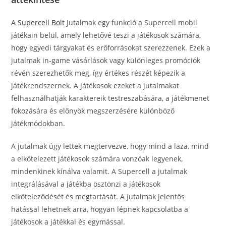
A
Supercell Bolt
Jutalmak egy funkció a Supercell mobil
játékain belül, amely lehetővé teszi a játékosok számára,
hogy egyedi tárgyakat és erőforrásokat szerezzenek. Ezek a
jutalmak in-game vásárlások vagy különleges promóciók
révén szerezhetők meg, így értékes részét képezik a
játékrendszernek. A játékosok ezeket a jutalmakat
felhasználhatják karaktereik testreszabására, a játékmenet
fokozására és előnyök megszerzésére különböző
játékmódokban.
A jutalmak úgy lettek megtervezve, hogy mind a laza, mind
a elkötelezett játékosok számára vonzóak legyenek,
mindenkinek kínálva valamit. A Supercell a jutalmak
integrálásával a játékba ösztönzi a játékosok
elköteleződését és megtartását. A jutalmak jelentős
hatással lehetnek arra, hogyan lépnek kapcsolatba a
játékosok a játékkal és egymással.