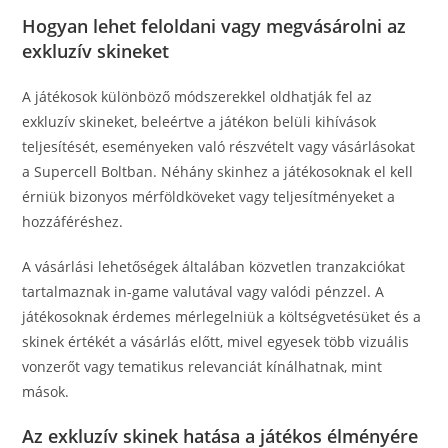
Hogyan lehet feloldani vagy megvásárolni az
exkluzív skineket
A játékosok különböző módszerekkel oldhatják fel az
exkluzív skineket, beleértve a játékon belüli kihívások
teljesítését, eseményeken való részvételt vagy vásárlásokat
a Supercell Boltban. Néhány skinhez a játékosoknak el kell
érniük bizonyos mérföldköveket vagy teljesítményeket a
hozzáféréshez.
A vásárlási lehetőségek általában közvetlen tranzakciókat
tartalmaznak in-game valutával vagy valódi pénzzel. A
játékosoknak érdemes mérlegelniük a költségvetésüket és a
skinek értékét a vásárlás előtt, mivel egyesek több vizuális
vonzerőt vagy tematikus relevanciát kínálhatnak, mint
mások.
Az exkluzív skinek hatása a játékos élményére