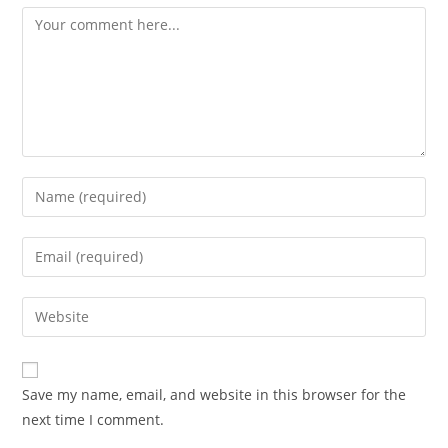
Comment
Enter
your
name
Enter
or
your
username
email
Enter
to
address
your
comment
to
website
comment
URL
Save my name, email, and website in this browser for the
(optional)
next time I comment.