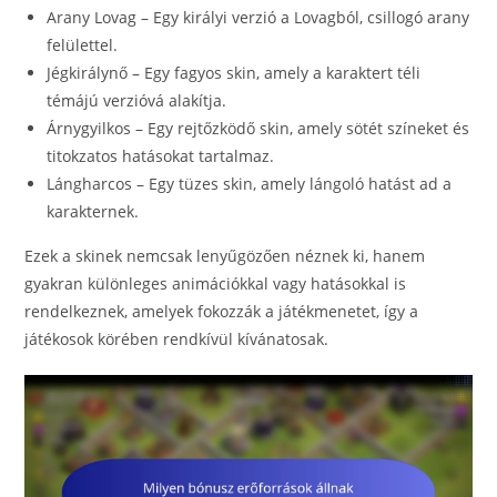
Arany Lovag – Egy királyi verzió a Lovagból, csillogó arany
felülettel.
Jégkirálynő – Egy fagyos skin, amely a karaktert téli
témájú verzióvá alakítja.
Árnygyilkos – Egy rejtőzködő skin, amely sötét színeket és
titokzatos hatásokat tartalmaz.
Lángharcos – Egy tüzes skin, amely lángoló hatást ad a
karakternek.
Ezek a skinek nemcsak lenyűgözően néznek ki, hanem
gyakran különleges animációkkal vagy hatásokkal is
rendelkeznek, amelyek fokozzák a játékmenetet, így a
játékosok körében rendkívül kívánatosak.