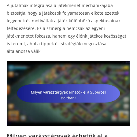
A jutalmak integrálása a játékmenet mechanikájába
biztosítja, hogy a játékosok folyamatosan elkötelezettek
legyenek és motiváltak a játék különböző aspektusainak
felfedezésére. Ez a szinergia nemcsak az egyéni
játékmenetet fokozza, hanem egy élénk játékos közösséget
is teremt, ahol a tippek és stratégiák megosztása
általánossá válik.
Milyen varázstárgyak érhetők el a