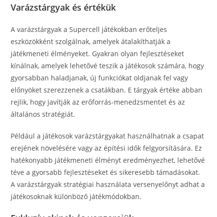
Varázstárgyak és értékük
A varázstárgyak a Supercell játékokban erőteljes
eszközökként szolgálnak, amelyek átalakíthatják a
játékmeneti élményeket. Gyakran olyan fejlesztéseket
kínálnak, amelyek lehetővé teszik a játékosok számára, hogy
gyorsabban haladjanak, új funkciókat oldjanak fel vagy
előnyöket szerezzenek a csatákban. E tárgyak értéke abban
rejlik, hogy javítják az erőforrás-menedzsmentet és az
általános stratégiát.
Például a játékosok varázstárgyakat használhatnak a csapat
erejének növelésére vagy az építési idők felgyorsítására. Ez
hatékonyabb játékmeneti élményt eredményezhet, lehetővé
téve a gyorsabb fejlesztéseket és sikeresebb támadásokat.
A varázstárgyak stratégiai használata versenyelőnyt adhat a
játékosoknak különböző játékmódokban.