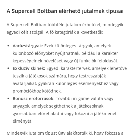
A Supercell Boltban elérhető jutalmak típusai
A Supercell Boltban többféle jutalom érhető el, mindegyik
egyedi célt szolgál. A fő kategóriák a következők:
Varázstárgyak:
Ezek különleges tárgyak, amelyek
különböző előnyöket nyújthatnak, például a karakter
képességeinek növelését vagy új funkciók feloldását.
Exkluzív skinek:
Egyedi karaktertervek, amelyek lehetővé
teszik a játékosok számára, hogy testreszabják
avatárjaikat, gyakran különleges eseményekhez vagy
promóciókhoz kötődnek.
Bónusz erőforrások:
További in-game valuta vagy
anyagok, amelyek segíthetnek a játékosoknak
gyorsabban előrehaladni vagy fokozni a játékmenet
élményét.
Mindegyik jutalom típust úgy alakították ki, hogy fokozza a