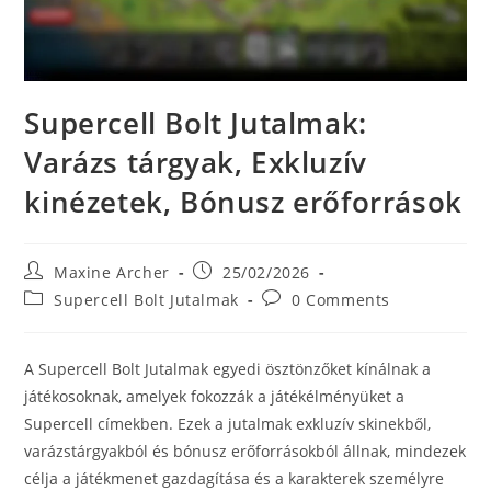
Supercell Bolt Jutalmak:
Varázs tárgyak, Exkluzív
kinézetek, Bónusz erőforrások
Post
Post
Maxine Archer
25/02/2026
author:
published:
Post
Post
Supercell Bolt Jutalmak
0 Comments
category:
comments:
A Supercell Bolt Jutalmak egyedi ösztönzőket kínálnak a
játékosoknak, amelyek fokozzák a játékélményüket a
Supercell címekben. Ezek a jutalmak exkluzív skinekből,
varázstárgyakból és bónusz erőforrásokból állnak, mindezek
célja a játékmenet gazdagítása és a karakterek személyre