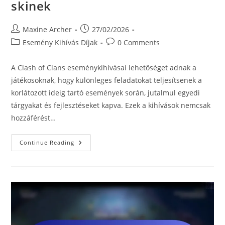
skinek
Post
Post
Maxine Archer
27/02/2026
author:
published:
Post
Post
Esemény Kihívás Díjak
0 Comments
category:
comments:
A Clash of Clans eseménykihívásai lehetőséget adnak a
játékosoknak, hogy különleges feladatokat teljesítsenek a
korlátozott ideig tartó események során, jutalmul egyedi
tárgyakat és fejlesztéseket kapva. Ezek a kihívások nemcsak
hozzáférést…
Esemény
Continue Reading
Kihívások:
Varázs
Tárgyak,
Bónusz
Loot,
Egyedi
Skinek