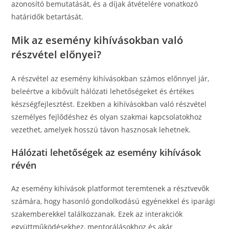
azonosító bemutatását, és a díjak átvételére vonatkozó
határidők betartását.
Mik az esemény kihívásokban való
részvétel előnyei?
A részvétel az esemény kihívásokban számos előnnyel jár,
beleértve a kibővült hálózati lehetőségeket és értékes
készségfejlesztést. Ezekben a kihívásokban való részvétel
személyes fejlődéshez és olyan szakmai kapcsolatokhoz
vezethet, amelyek hosszú távon hasznosak lehetnek.
Hálózati lehetőségek az esemény kihívások
révén
Az esemény kihívások platformot teremtenek a résztvevők
számára, hogy hasonló gondolkodású egyénekkel és iparági
szakemberekkel találkozzanak. Ezek az interakciók
együttműködésekhez, mentorálásokhoz és akár