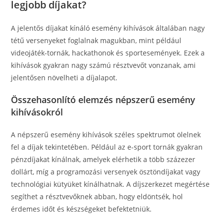
legjobb díjakat?
A jelentős díjakat kínáló esemény kihívások általában nagy
tétű versenyeket foglalnak magukban, mint például
videojáték-tornák, hackathonok és sportesemények. Ezek a
kihívások gyakran nagy számú résztvevőt vonzanak, ami
jelentősen növelheti a díjalapot.
Összehasonlító elemzés népszerű esemény
kihívásokról
A népszerű esemény kihívások széles spektrumot ölelnek
fel a díjak tekintetében. Például az e-sport tornák gyakran
pénzdíjakat kínálnak, amelyek elérhetik a több százezer
dollárt, míg a programozási versenyek ösztöndíjakat vagy
technológiai kütyüket kínálhatnak. A díjszerkezet megértése
segíthet a résztvevőknek abban, hogy eldöntsék, hol
érdemes időt és készségeket befektetniük.