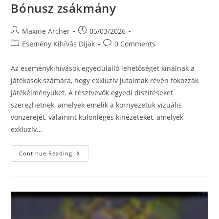
Bónusz zsákmány
Post
Post
Maxine Archer
05/03/2026
author:
published:
Post
Post
Esemény Kihívás Díjak
0 Comments
category:
comments:
Az eseménykihívások egyedülálló lehetőséget kínálnak a
játékosok számára, hogy exkluzív jutalmak révén fokozzák
játékélményüket. A résztvevők egyedi díszítéseket
szerezhetnek, amelyek emelik a környezetük vizuális
vonzerejét, valamint különleges kinézeteket, amelyek
exkluzív…
Esemény
Continue Reading
Kihívások:
Egyedi
Díszítések,
Speciális
Kinézetek,
Bónusz
Zsákmány