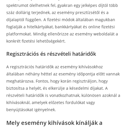
spektrumot ölelhetnek fel, gyakran egy jelképes díjtól több
száz dollárig terjednek, az esemény presztízsétől és a
díjalaptól függően. A fizetési módok általában magukban
foglalják a hitelkártyákat, bankkártyákat és online fizetési
platformokat. Mindig ellenőrizze az esemény weboldalát a
konkrét fizetési lehetőségekért.
Regisztrációs és részvételi határidők
A regisztrációs határidők az esemény kihívásokhoz
általában néhány héttel az esemény időpontja előtt vannak
meghatározva. Fontos, hogy korán regisztráljon, hogy
biztosítsa a helyét, és elkerülje a késedelmi díjakat. A
részvételi határidők is vonatkozhatnak, különösen azoknál a
kihívásoknál, amelyek előzetes fordulókat vagy
benyújtásokat igényelnek.
Mely esemény kihívások kínálják a