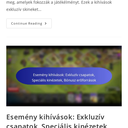
meg, amelyek fokozzák a játékélményt. Ezek a kihívások
exkluzív skineket…
Esemény
Continue Reading
Kihívások:
Egyedi
Skinek,
Különleges
Jutalmak,
Bónusz
Tárgyak
Esemény kihívások: Exkluzív
csapatok, Speciális kinézetek,