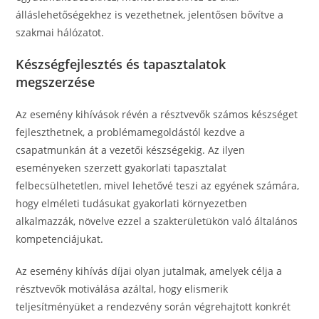
álláslehetőségekhez is vezethetnek, jelentősen bővítve a
szakmai hálózatot.
Készségfejlesztés és tapasztalatok
megszerzése
Az esemény kihívások révén a résztvevők számos készséget
fejleszthetnek, a problémamegoldástól kezdve a
csapatmunkán át a vezetői készségekig. Az ilyen
eseményeken szerzett gyakorlati tapasztalat
felbecsülhetetlen, mivel lehetővé teszi az egyének számára,
hogy elméleti tudásukat gyakorlati környezetben
alkalmazzák, növelve ezzel a szakterületükön való általános
kompetenciájukat.
Az esemény kihívás díjai olyan jutalmak, amelyek célja a
résztvevők motiválása azáltal, hogy elismerik
teljesítményüket a rendezvény során végrehajtott konkrét