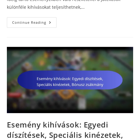
különféle kihívásokat teljesíthetnek,…
Esemény
Continue Reading
Kihívások:
Exkluzív
Bónuszok,
Egyedi
Kihívások,
Varázs
Tárgyak
Esemény kihívások: Egyedi
díszítések, Speciális kinézetek,