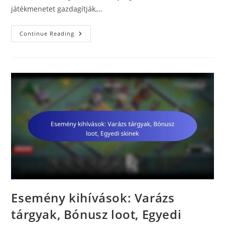
játékmenetet gazdagítják,…
Esemény
Continue Reading
Kihívások:
Szezonális
Események,
Bónusz
Loot,
Egyedi
Tárgyak
Esemény kihívások: Varázs
tárgyak, Bónusz loot, Egyedi