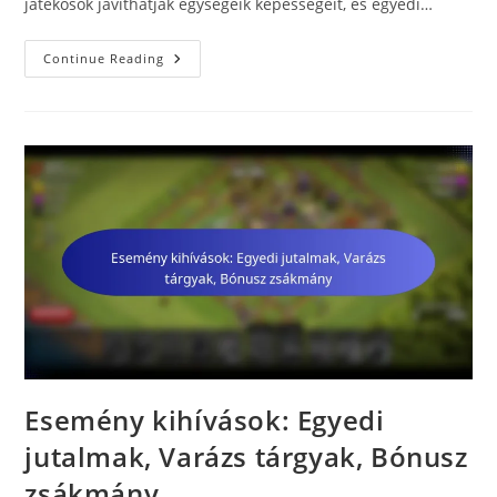
játékosok javíthatják egységeik képességeit, és egyedi…
Esemény
Continue Reading
Kihívások:
Csapatfejlesztések,
Exkluzív
Skinek,
Bónusz
Erőforrások
Esemény kihívások: Egyedi
jutalmak, Varázs tárgyak, Bónusz
zsákmány