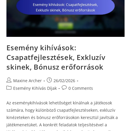
Esemény kihívások:
Csapatfejlesztések, Exkluzív
skinek, Bónusz erőforrások
Post
Post
Maxine Archer
26/02/2026
author:
published:
Post
Post
Esemény Kihívás Díjak
0 Comments
category:
comments:
Az eseménykihívások lehetőséget kínálnak a játékosok
számára, hogy különböző csapatfejlesztéseken, exkluzív
kinézeteken és bónusz erőforrásokon keresztül javítsák a
játékmenetüket. A konkrét feladatok teljesítésével a