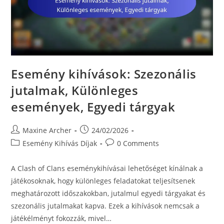
Esemény kihívások: Szezonális
jutalmak, Különleges
események, Egyedi tárgyak
Post
Post
Maxine Archer
24/02/2026
author:
published:
Post
Post
Esemény Kihívás Díjak
0 Comments
category:
comments:
A Clash of Clans eseménykihívásai lehetőséget kínálnak a
játékosoknak, hogy különleges feladatokat teljesítsenek
meghatározott időszakokban, jutalmul egyedi tárgyakat és
szezonális jutalmakat kapva. Ezek a kihívások nemcsak a
játékélményt fokozzák, mivel…