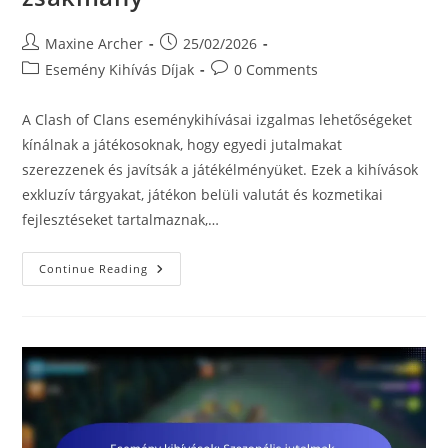
Post
Post
Maxine Archer
25/02/2026
author:
published:
Post
Post
Esemény Kihívás Díjak
0 Comments
category:
comments:
A Clash of Clans eseménykihívásai izgalmas lehetőségeket
kínálnak a játékosoknak, hogy egyedi jutalmakat
szerezzenek és javítsák a játékélményüket. Ezek a kihívások
exkluzív tárgyakat, játékon belüli valutát és kozmetikai
fejlesztéseket tartalmaznak,…
Esemény
Continue Reading
Kihívások:
Egyedi
Jutalmak,
Varázs
Tárgyak,
Bónusz
Zsákmány