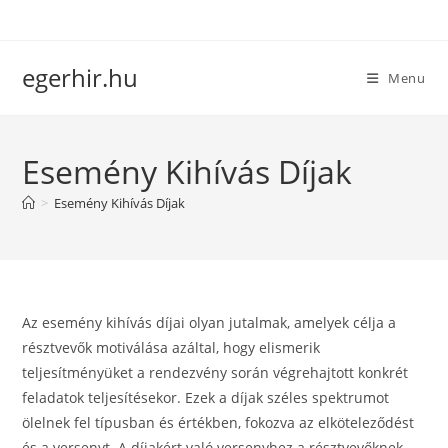
Skip
to
content
egerhir.hu
Menu
Esemény Kihívás Díjak
>
Esemény Kihívás Díjak
Az esemény kihívás díjai olyan jutalmak, amelyek célja a
résztvevők motiválása azáltal, hogy elismerik
teljesítményüket a rendezvény során végrehajtott konkrét
feladatok teljesítésekor. Ezek a díjak széles spektrumot
ölelnek fel típusban és értékben, fokozva az elköteleződést
és a versenyt. A díjakért való versenyhez a résztvevőknek