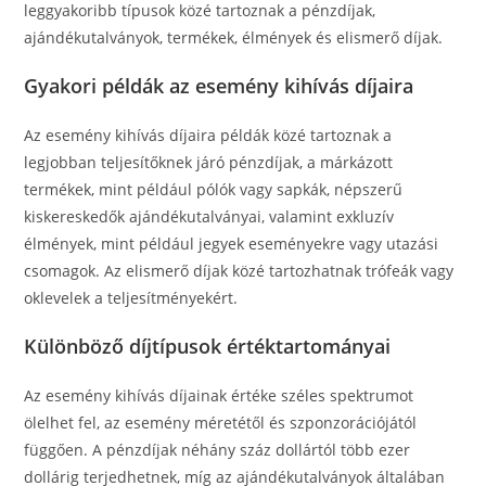
leggyakoribb típusok közé tartoznak a pénzdíjak,
ajándékutalványok, termékek, élmények és elismerő díjak.
Gyakori példák az esemény kihívás díjaira
Az esemény kihívás díjaira példák közé tartoznak a
legjobban teljesítőknek járó pénzdíjak, a márkázott
termékek, mint például pólók vagy sapkák, népszerű
kiskereskedők ajándékutalványai, valamint exkluzív
élmények, mint például jegyek eseményekre vagy utazási
csomagok. Az elismerő díjak közé tartozhatnak trófeák vagy
oklevelek a teljesítményekért.
Különböző díjtípusok értéktartományai
Az esemény kihívás díjainak értéke széles spektrumot
ölelhet fel, az esemény méretétől és szponzorációjától
függően. A pénzdíjak néhány száz dollártól több ezer
dollárig terjedhetnek, míg az ajándékutalványok általában