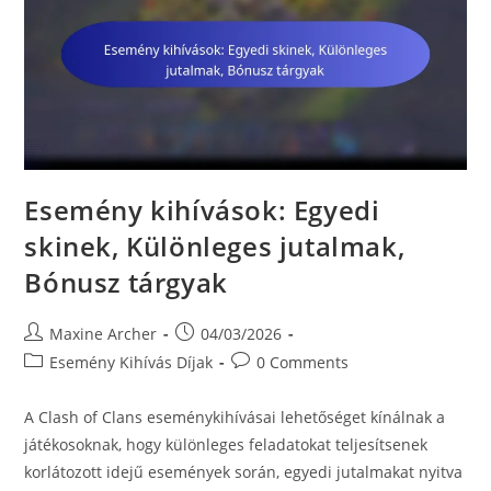
Esemény kihívások: Egyedi
skinek, Különleges jutalmak,
Bónusz tárgyak
Post
Post
Maxine Archer
04/03/2026
author:
published:
Post
Post
Esemény Kihívás Díjak
0 Comments
category:
comments:
A Clash of Clans eseménykihívásai lehetőséget kínálnak a
játékosoknak, hogy különleges feladatokat teljesítsenek
korlátozott idejű események során, egyedi jutalmakat nyitva