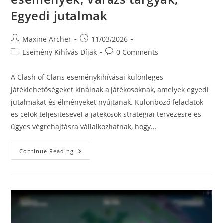
Egyedi jutalmak
Post
Post
Maxine Archer
11/03/2026
author:
published:
Post
Post
Esemény Kihívás Díjak
0 Comments
category:
comments:
A Clash of Clans eseménykihívásai különleges
játéklehetőségeket kínálnak a játékosoknak, amelyek egyedi
jutalmakat és élményeket nyújtanak. Különböző feladatok
és célok teljesítésével a játékosok stratégiai tervezésre és
ügyes végrehajtásra vállalkozhatnak, hogy…
Esemény
Continue Reading
Kihívások:
Különleges
Események,
Varázs
Tárgyak,
Egyedi
Jutalmak