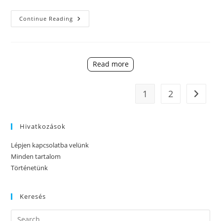
Esemény
Continue Reading
Kihívások:
Szezonális
Jutalmak,
Különleges
Események,
Egyedi
Read more
Tárgyak
1
2
Go to t
Hivatkozások
Lépjen kapcsolatba velünk
Minden tartalom
Történetünk
Keresés