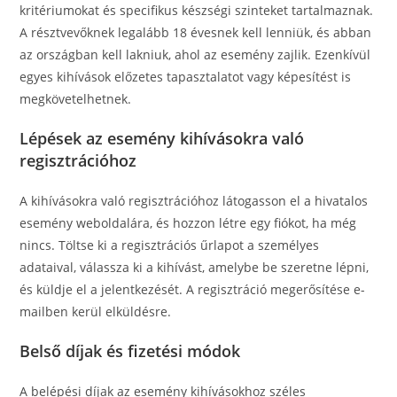
kritériumokat és specifikus készségi szinteket tartalmaznak.
A résztvevőknek legalább 18 évesnek kell lenniük, és abban
az országban kell lakniuk, ahol az esemény zajlik. Ezenkívül
egyes kihívások előzetes tapasztalatot vagy képesítést is
megkövetelhetnek.
Lépések az esemény kihívásokra való
regisztrációhoz
A kihívásokra való regisztrációhoz látogasson el a hivatalos
esemény weboldalára, és hozzon létre egy fiókot, ha még
nincs. Töltse ki a regisztrációs űrlapot a személyes
adataival, válassza ki a kihívást, amelybe be szeretne lépni,
és küldje el a jelentkezését. A regisztráció megerősítése e-
mailben kerül elküldésre.
Belső díjak és fizetési módok
A belépési díjak az esemény kihívásokhoz széles