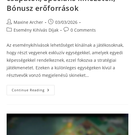
Bónusz erőforrások
Post
Post
Maxine Archer
03/03/2026
author:
published:
Post
Post
Esemény Kihívás Díjak
0 Comments
category:
comments:
Az eseménykihívások lehetőséget kínálnak a játékosoknak,
hogy részt vegyenek exkluzív egységekkel, amelyek egyedi
képességekkel rendelkeznek, ezzel fokozva a stratégiai
játékmenetet. Ezeken a különleges egységeken kívül a
résztvevők vonzó megjelenésű skineket…
Esemény
Continue Reading
Kihívások:
Exkluzív
Csapatok,
Speciális
Kinézetek,
Bónusz
Erőforrások