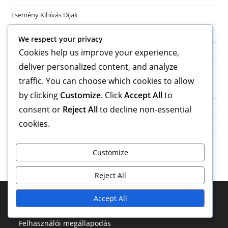
Esemény Kihívás Díjak
Gold Pass Bónuszok
We respect your privacy
Supercell Bolt Jutalmak
Cookies help us improve your experience,
deliver personalized content, and analyze
traffic. You can choose which cookies to allow
Archívum
by clicking
Customize
. Click
Accept All
to
March 2026
consent or
Reject All
to decline non-essential
cookies.
February 2026
Customize
Reject All
Accept All
Jogi Információk
Felhasználói megállapodás