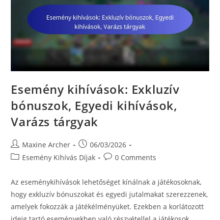
Esemény kihívások: Exkluzív
bónuszok, Egyedi kihívások,
Varázs tárgyak
Post
Post
Maxine Archer
06/03/2026
author:
published:
Post
Post
Esemény Kihívás Díjak
0 Comments
category:
comments:
Az eseménykihívások lehetőséget kínálnak a játékosoknak,
hogy exkluzív bónuszokat és egyedi jutalmakat szerezzenek,
amelyek fokozzák a játékélményüket. Ezekben a korlátozott
ideig tartó eseményekben való részvétellel a játékosok