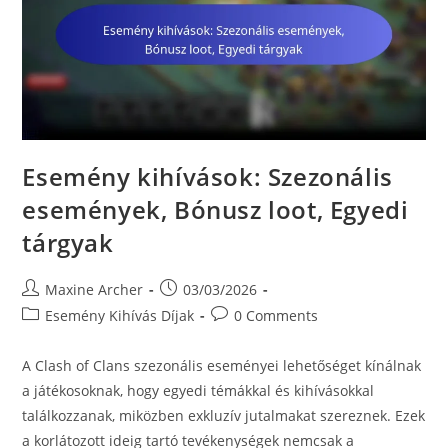
Esemény kihívások: Szezonális
események, Bónusz loot, Egyedi
tárgyak
Post
Post
Maxine Archer
03/03/2026
author:
published:
Post
Post
Esemény Kihívás Díjak
0 Comments
category:
comments:
A Clash of Clans szezonális eseményei lehetőséget kínálnak
a játékosoknak, hogy egyedi témákkal és kihívásokkal
találkozzanak, miközben exkluzív jutalmakat szereznek. Ezek
a korlátozott ideig tartó tevékenységek nemcsak a