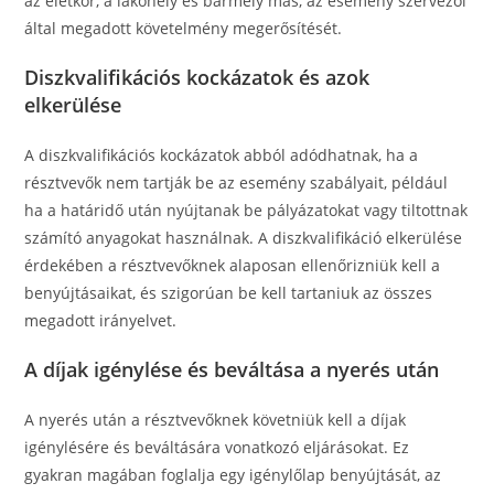
az életkor, a lakóhely és bármely más, az esemény szervezői
által megadott követelmény megerősítését.
Diszkvalifikációs kockázatok és azok
elkerülése
A diszkvalifikációs kockázatok abból adódhatnak, ha a
résztvevők nem tartják be az esemény szabályait, például
ha a határidő után nyújtanak be pályázatokat vagy tiltottnak
számító anyagokat használnak. A diszkvalifikáció elkerülése
érdekében a résztvevőknek alaposan ellenőrizniük kell a
benyújtásaikat, és szigorúan be kell tartaniuk az összes
megadott irányelvet.
A díjak igénylése és beváltása a nyerés után
A nyerés után a résztvevőknek követniük kell a díjak
igénylésére és beváltására vonatkozó eljárásokat. Ez
gyakran magában foglalja egy igénylőlap benyújtását, az