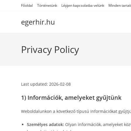
Skip
Főoldal
Történetünk
Lépjen kapcsolatba velünk
Minden tarta
to
content
egerhir.hu
Privacy Policy
Last updated: 2026-02-08
1) Információk, amelyeket gyűjtünk
Weboldalunkon a következő típusú információkat gyűjtj
Személyes adatok:
Olyan információk, amelyeket közv