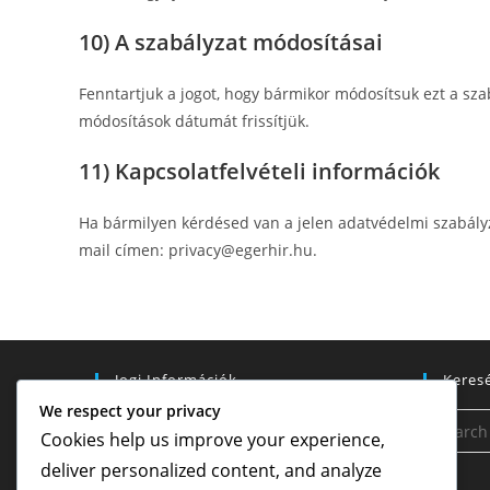
10) A szabályzat módosításai
Fenntartjuk a jogot, hogy bármikor módosítsuk ezt a sza
módosítások dátumát frissítjük.
11) Kapcsolatfelvételi információk
Ha bármilyen kérdésed van a jelen adatvédelmi szabályza
mail címen:
privacy@egerhir.hu
.
Jogi Információk
Keres
We respect your privacy
Felhasználói megállapodás
Cookies help us improve your experience,
deliver personalized content, and analyze
Süti beállítások