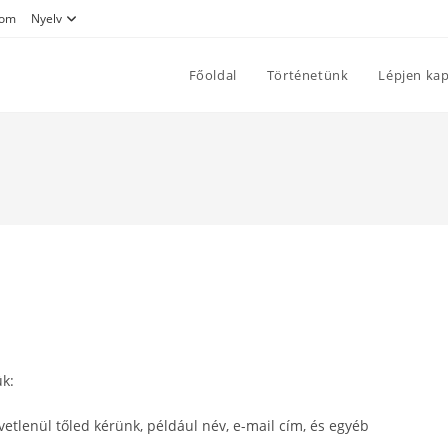
lom
Nyelv
Főoldal
Történetünk
Lépjen kap
ük:
etlenül tőled kérünk, például név, e-mail cím, és egyéb