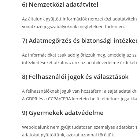
6) Nemzetközi adatátvitel
Az általunk gyűjtött információk nemzetközi adatátviteln
vonatkozó jogszabályoknak megfelelően történjen.
7) Adatmegőrzés és biztonsági intézk
Az információkat csak addig őrizzük meg, ameddig az szü
intézkedéseket alkalmazunk az adatok védelme érdekéb
8) Felhasználói jogok és választások
A felhasználóknak joguk van hozzáférni a saját adataikhoz
A GDPR és a CCPA/CPRA keretein belül élhetnek jogaikka
9) Gyermekek adatvédelme
Weboldalunk nem gyűjt tudatosan személyes adatokat 13
adatokat gyűjtöttünk, azokat azonnal töröljük.