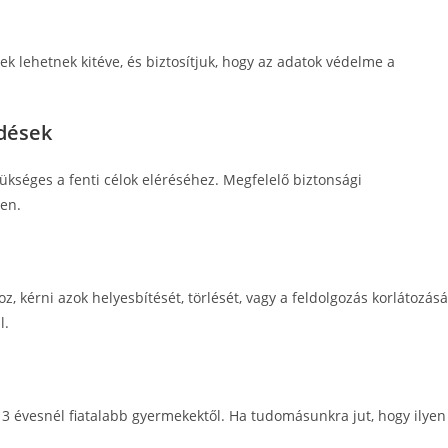
ek lehetnek kitéve, és biztosítjuk, hogy az adatok védelme a
edések
kséges a fenti célok eléréséhez. Megfelelő biztonsági
en.
, kérni azok helyesbítését, törlését, vagy a feldolgozás korlátozásá
l.
 évesnél fiatalabb gyermekektől. Ha tudomásunkra jut, hogy ilyen