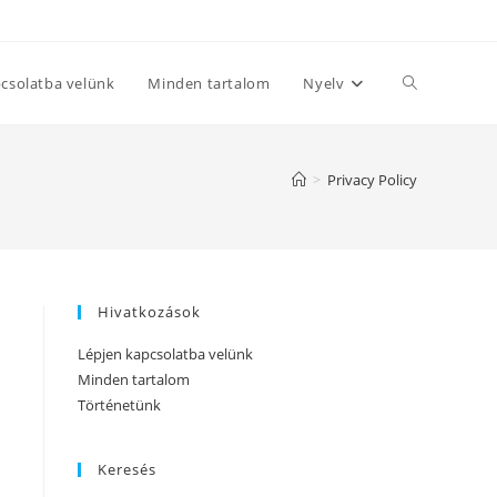
Toggle
csolatba velünk
Minden tartalom
Nyelv
website
>
Privacy Policy
search
Hivatkozások
Lépjen kapcsolatba velünk
Minden tartalom
Történetünk
Keresés