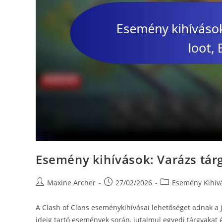
Esemény kihívások: Varázs tárg
Post
Post
Post
Maxine Archer
27/02/2026
Esemény Kihívá
author:
published:
category:
A Clash of Clans eseménykihívásai lehetőséget adnak a j
ideig tartó események során, jutalmul egyedi tárgyakat 