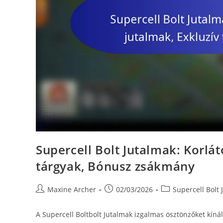
Supercell Bolt Jutalmak: Korlát
tárgyak, Bónusz zsákmány
Post
Post
Post
Maxine Archer
02/03/2026
Supercell Bolt
author:
published:
category:
A Supercell Boltbolt Jutalmak izgalmas ösztönzőket kíná