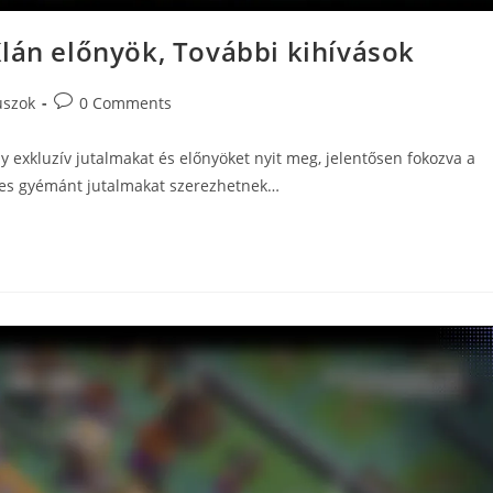
Klán előnyök, További kihívások
Post
uszok
0 Comments
comments:
y exkluzív jutalmakat és előnyöket nyit meg, jelentősen fokozva a
ékes gyémánt jutalmakat szerezhetnek…