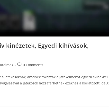
ív kinézetek, Egyedi kihívások,
Post
 Jutalmak
0 Comments
comments:
k a játékosoknak, amelyek fokozzák a játékélményt egyedi skinekkel,
navigálásával a játékosok hozzáférhetnek ezekhez a korlátozott idei