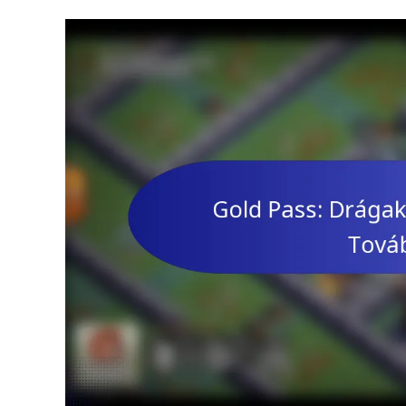
Egyedi
Kihívások,
Bónusz
Erőforrások